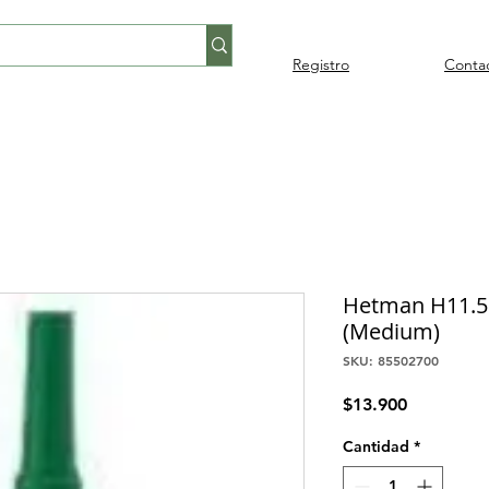
Registro
Conta
Percusión
Percusión
Pianos y
Audi
Folklore
latina
orquestal
teclados
Hetman H11.5 
(Medium)
SKU: 85502700
Precio
$13.900
Cantidad
*