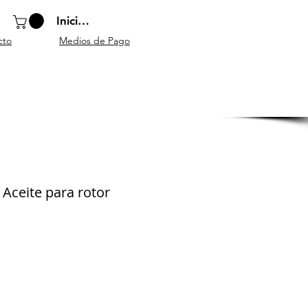
Iniciar sesión
cto
Medios de Pago
o
Instrumentos
Atriles y
Accesorios
escolares
mobiliario
generales
Aceite para rotor