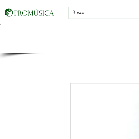
Guitarras, Bajos y
Cuerdas con
Vientos
Baterías
Ukeleles
arco