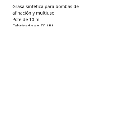
Grasa sintética para bombas de
afinación y multiuso
Pote de 10 ml
Fabricado en EE.UU.
Despacho a todo Chile
Retiro en tienda
Consulta por envío express
Contáctenos