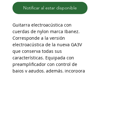
Notificar al estar disponible
Guitarra electroacústica con
cuerdas de nylon marca Ibanez.
Corresponde a la versión
electroacústica de la nueva GA3V
que conserva todas sus
características. Equipada con
preamplificador con control de
bajos y agudos, además, incorpora
afinador y cutaway. Ideal para
comenzar con la práctica de este
instrumento.
Despacho a todo Chile