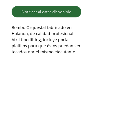
Notificar al estar disponible
Bombo Orquestal fabricado en
Holanda, de calidad profesional.
Atril tipo tilting, incluye porta
platillos para que éstos puedan ser
tocados por el mismo ejecutante.
Consulte por cobertores, fundas de
transportes y estuches rígidos.
Despacho a todo Chile
Retiro en tienda
Consulta por envío express