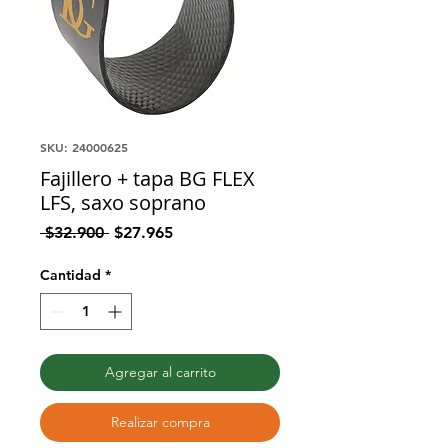
SKU: 24000625
Fajillero + tapa BG FLEX
LFS, saxo soprano
Precio
Precio
 $32.900 
$27.965
de
oferta
Cantidad
*
Agregar al carrito
Realizar compra