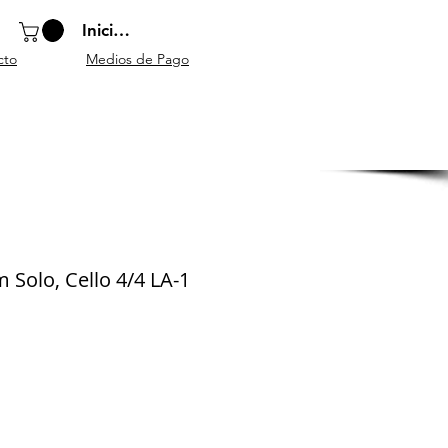
Iniciar sesión
cto
Medios de Pago
o
Instrumentos
Atriles y
Accesorios
escolares
mobiliario
generales
Solo, Cello 4/4 LA-1