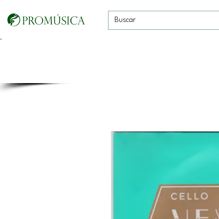
Guitarras, Bajos y
Cuerdas con
Vientos
Baterías
Ukeleles
arco