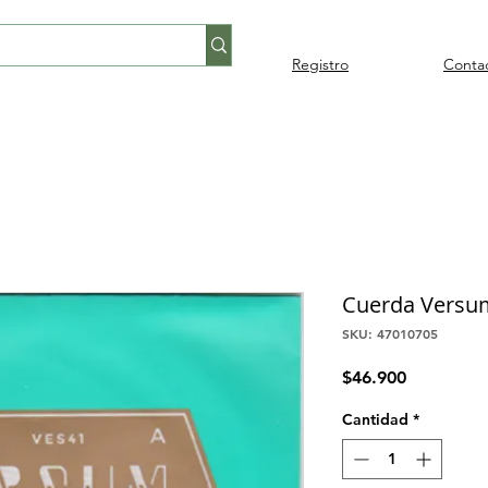
Registro
Conta
Percusión
Percusión
Pianos y
Audi
Folklore
latina
orquestal
teclados
Cuerda Versum 
SKU: 47010705
Precio
$46.900
Cantidad
*