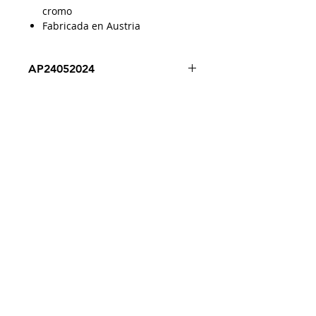
cromo
Fabricada en Austria
AP24052024
Despacho a todo Chile
Retiro en tienda
Consulta por envío express
Contáctenos