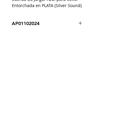
Entorchada en PLATA (Silver Sound)
AP01102024
Despacho a todo Chile
Retiro en tienda
Consulta por envío express
Contáctenos