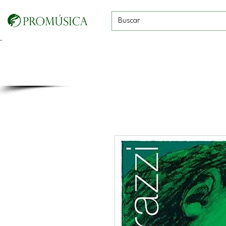
Guitarras, Bajos y
Cuerdas con
Vientos
Baterías
Ukeleles
arco