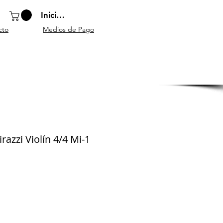
Iniciar sesión
cto
Medios de Pago
o
Instrumentos
Atriles y
Accesorios
escolares
mobiliario
generales
razzi Violín 4/4 Mi-1