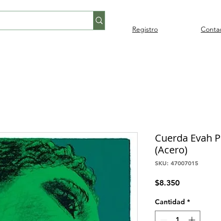
Registro
Conta
Percusión
Percusión
Pianos y
Audi
Folklore
latina
orquestal
teclados
Cuerda Evah Pi
(Acero)
SKU: 47007015
Precio
$8.350
Cantidad
*