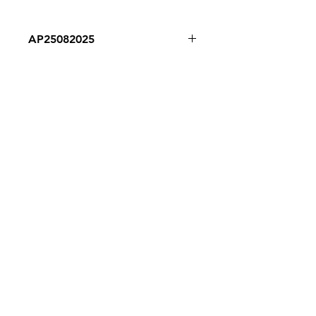
AP25082025
Despacho a todo Chile
Retiro en tienda
Consulta por envío express
Contáctenos