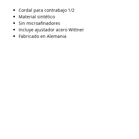
Cordal para contrabajo 1/2
Material sintético
Sin microafinadores
Incluye ajustador acero Wittner
Fabricado en Alemania
AP20092025
Despacho a todo Chile
Retiro en tienda
Consulta por envío express