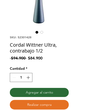
SKU: 52301428
Cordal Wittner Ultra,
contrabajo 1/2
Precio
Precio
 $94.900 
$84.900
de
oferta
Cantidad
*
Agregar al carrito
Realizar compra