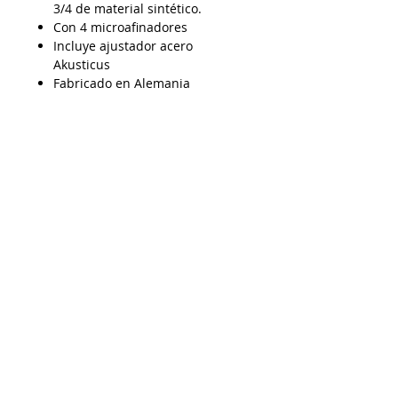
3/4 de material sintético.
Con 4 microafinadores
Incluye ajustador acero
Akusticus
Fabricado en Alemania
AP15072026
Despacho a todo Chile
Retiro en tienda
Consulta por envío express
Contáctenos