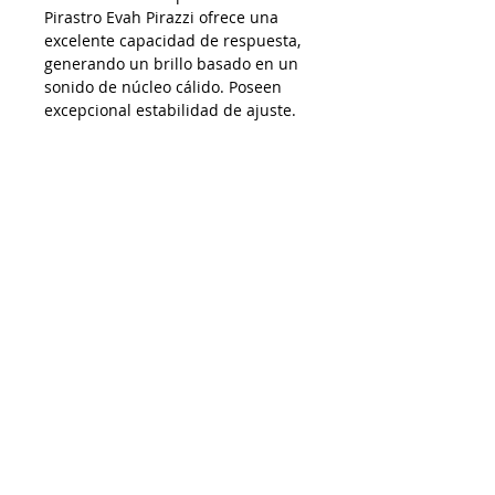
Pirastro Evah Pirazzi ofrece una
excelente capacidad de respuesta,
generando un brillo basado en un
sonido de núcleo cálido. Poseen
excepcional estabilidad de ajuste.
AP01102024
Despacho a todo Chile
Retiro en tienda
Consulta por envío express
Contáctenos