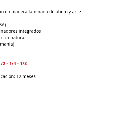
no en madera laminada de abeto y arce
SA)
finadores integrados
crin natural
emania)
1/2 - 1/4 - 1/8
icación: 12 meses