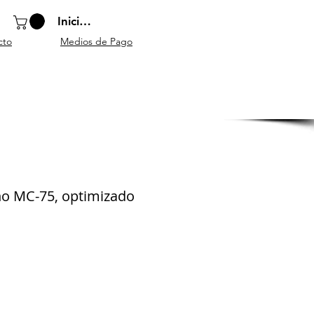
Iniciar sesión
cto
Medios de Pago
o
Instrumentos
Atriles y
Accesorios
escolares
mobiliario
generales
ano MC-75, optimizado