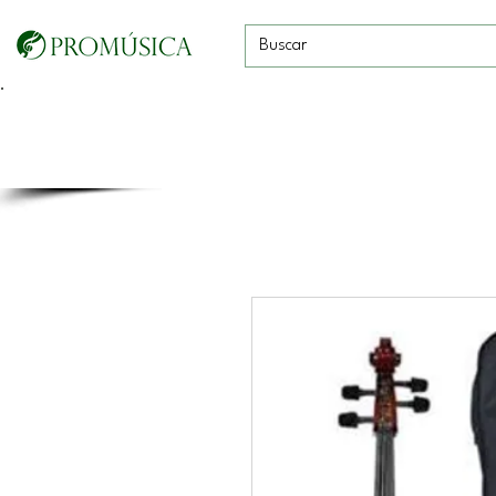
Guitarras, Bajos y
Cuerdas con
Vientos
Baterías
Ukeleles
arco