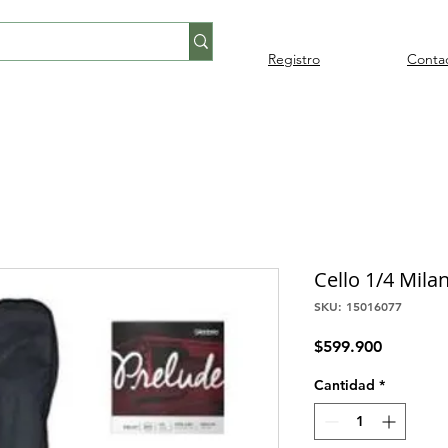
Registro
Conta
Percusión
Percusión
Pianos y
Audi
Folklore
latina
orquestal
teclados
Cello 1/4 Mil
SKU: 15016077
Precio
$599.900
Cantidad
*