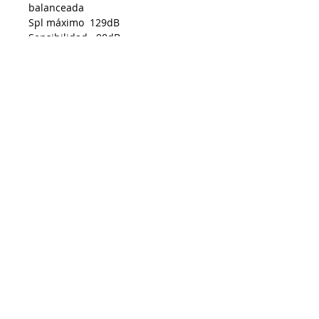
balanceada
Spl máximo 129dB
Sensibilidad 98dB
Rango de frecuencia 50Hz-20kHz
Respuesta de frecuencia 55Hz-
20kHz
AP01072025
Despacho a todo Chile
Retiro en tienda
Consulta por envío express