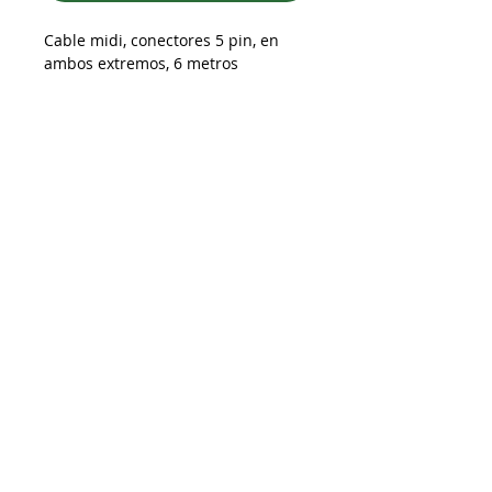
Cable midi, conectores 5 pin, en
ambos extremos, 6 metros
Despacho a todo Chile
Retiro en tienda
Consulta por envío express
Contáctenos