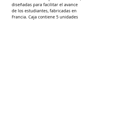
diseñadas para facilitar el avance
de los estudiantes, fabricadas en
Francia. Caja contiene 5 unidades
Despacho a todo Chile
Retiro en tienda
Consulta por envío express
Contáctenos