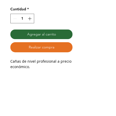
de
oferta
Cantidad
*
Agregar al carrito
Realizar compra
Cañas de nivel profesional a precio
económico.
Sonido consistente y balanceado,
similar a Vandoren Tradicional y
D'Addario Reserve.
Fabricadas en Francia.