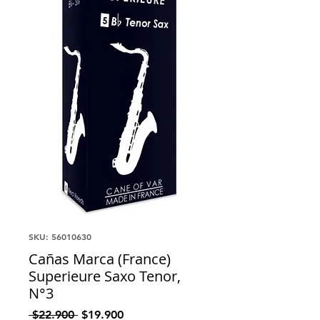
SKU: 56010630
Cañas Marca (France)
Superieure Saxo Tenor,
N°3
Precio
Precio
 $22.900 
$19.900