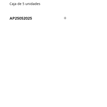
Caja de 5 unidades
AP25052025
Despacho a todo Chile
Retiro en tienda
Consulta por envío express
Contáctenos