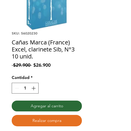
SKU: 56020230
Cañas Marca (France)
Excel, clarinete Sib, N°3
10 unid.
Precio
Precio
 $29.900 
$26.900
de
oferta
Cantidad
*
Agregar al carrito
Realizar compra