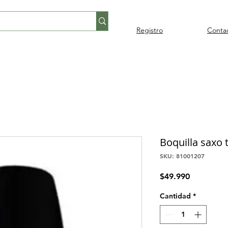
Registro
Conta
Percusión
Percusión
Pianos y
Audi
Folklore
latina
orquestal
teclados
Boquilla saxo
SKU: 81001207
Precio
$49.990
Cantidad
*