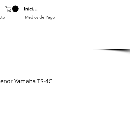
Iniciar sesión
cto
Medios de Pago
o
Instrumentos
Atriles y
Accesorios
escolares
mobiliario
generales
 tenor Yamaha TS-4C