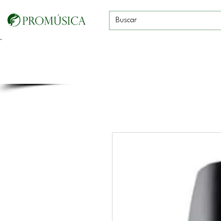
Guitarras, Bajos y
Cuerdas con
Vientos
Baterías
Ukeleles
arco