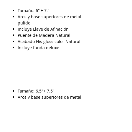
Tamaño: 6” + 7.”
Aros y base superiores de metal
pulido
Incluye Llave de Afinación
Puente de Madera Natural
Acabado His gloss color Natural
Incluye funda deluxe
Tamaño: 6.5"+ 7.5"
Aros y base superiores de metal
pulido con acabado en colores
Incluye Llave de Afinación
Puente de Madera Natural
Acabado His gloss Color natural
Incluye funda