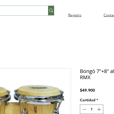
Registro
Conta
Percusión
Percusión
Pianos y
Audi
Folklore
latina
orquestal
teclados
Bongó 7"+8" af
RMX
Precio
$49.900
Cantidad
*