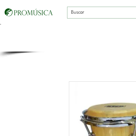
Guitarras, Bajos y
Cuerdas con
Vientos
Baterías
Ukeleles
arco