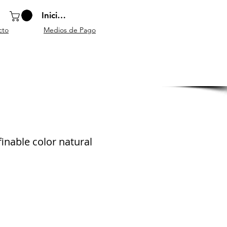
Iniciar sesión
cto
Medios de Pago
o
Instrumentos
Atriles y
Accesorios
escolares
mobiliario
generales
inable color natural