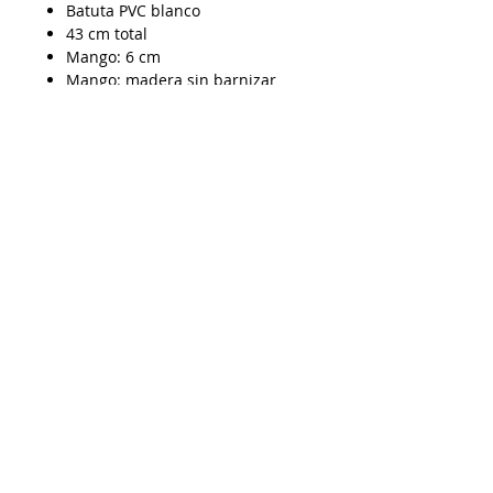
Batuta PVC blanco
43 cm total
Mango: 6 cm
Mango: madera sin barnizar
Despacho a todo Chile
Retiro en tienda
Consulta por envío express
Contáctenos