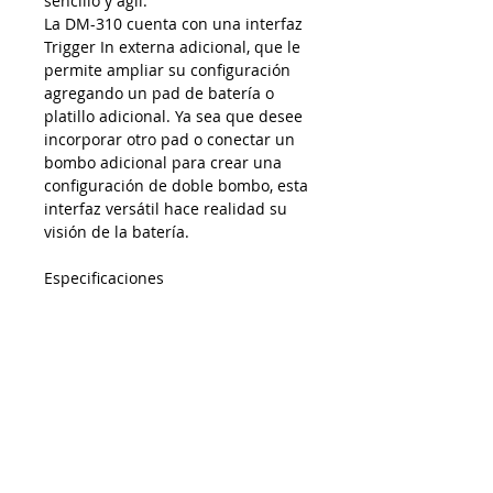
sencillo y ágil.
La DM-310 cuenta con una interfaz
Trigger In externa adicional, que le
permite ampliar su configuración
agregando un pad de batería o
platillo adicional. Ya sea que desee
incorporar otro pad o conectar un
bombo adicional para crear una
configuración de doble bombo, esta
interfaz versátil hace realidad su
visión de la batería.
Especificaciones
- Batería: 18 presets
- Efecto: Master EQ, Master
Compressor, Over drive, Reverb
- Coach: Accents shift, Time check,
Quiet count, Change up
- Pads: 10"Snare x1, 10"Tom x1,
8"Tom x2, 12"Cymbal x3, 14"Cymbal
x1, Kick x1