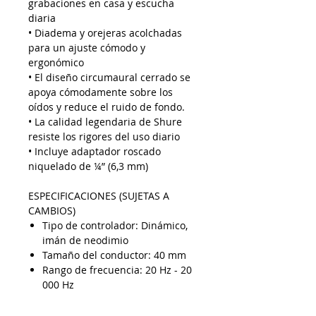
grabaciones en casa y escucha
diaria
• Diadema y orejeras acolchadas
para un ajuste cómodo y
ergonómico
• El diseño circumaural cerrado se
apoya cómodamente sobre los
oídos y reduce el ruido de fondo.
• La calidad legendaria de Shure
resiste los rigores del uso diario
• Incluye adaptador roscado
niquelado de ¼” (6,3 mm)
ESPECIFICACIONES (SUJETAS A
CAMBIOS)
Tipo de controlador: Dinámico,
imán de neodimio
Tamaño del conductor: 40 mm
Rango de frecuencia: 20 Hz - 20
000 Hz
Sensibilidad: (@ 1 kHz) 107
dB/mW