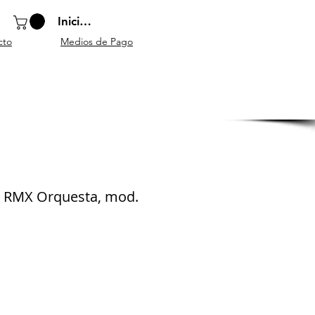
Iniciar sesión
cto
Medios de Pago
o
Instrumentos
Atriles y
Accesorios
escolares
mobiliario
generales
as RMX Orquesta, mod.