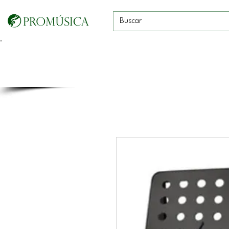
Guitarras, Bajos y
Cuerdas con
Vientos
Baterías
Ukeleles
arco