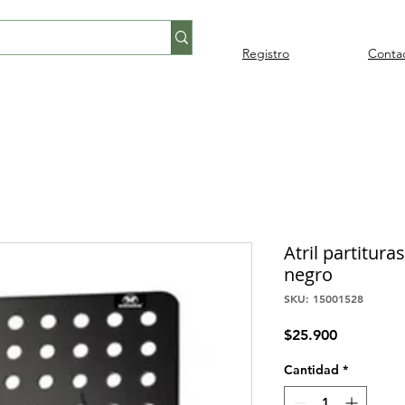
Registro
Conta
Percusión
Percusión
Pianos y
Audi
Folklore
latina
orquestal
teclados
Atril partitur
negro
SKU: 15001528
Precio
$25.900
Cantidad
*