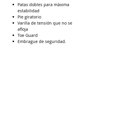
Patas dobles para màxima
estabilidad
Pie giratorio
Varilla de tensión que no se
afloja
Toe Guard
Embrague de seguridad.
AP16042025
Despacho a todo Chile
Retiro en tienda
Consulta por envío express