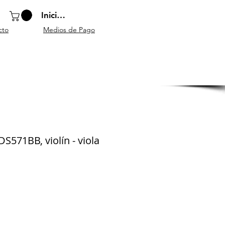
Iniciar sesión
cto
Medios de Pago
o
Instrumentos
Atriles y
Accesorios
escolares
mobiliario
generales
DS571BB, violín - viola