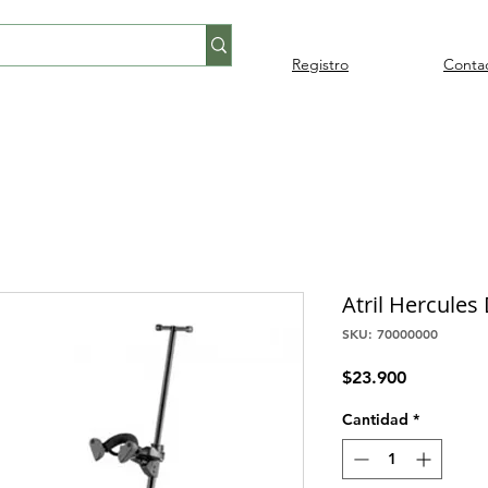
Registro
Conta
Percusión
Percusión
Pianos y
Audi
Folklore
latina
orquestal
teclados
Atril Hercules 
SKU: 70000000
Precio
$23.900
Cantidad
*