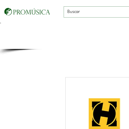
Guitarras, Bajos y
Cuerdas con
Vientos
Baterías
Ukeleles
arco