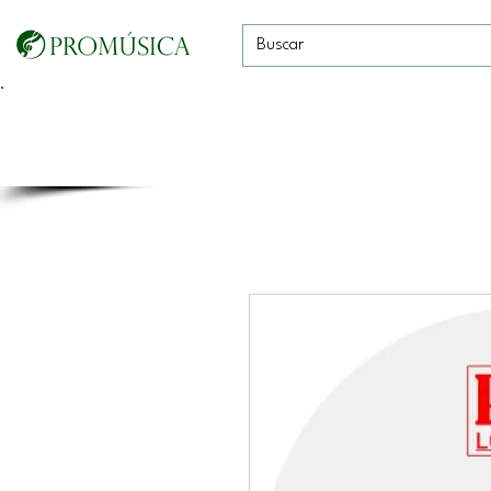
Guitarras, Bajos y
Cuerdas con
Vientos
Baterías
Ukeleles
arco