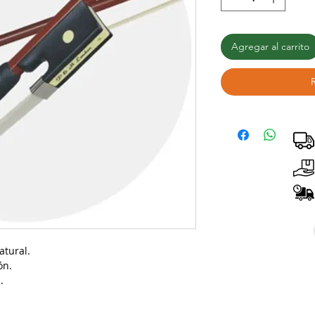
Agregar al carrito
atural.
ón.
.