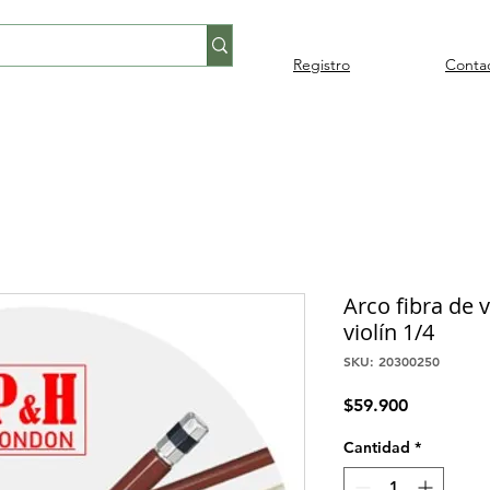
Registro
Conta
Percusión
Percusión
Pianos y
Audi
Folklore
latina
orquestal
teclados
Arco fibra de 
violín 1/4
SKU: 20300250
Precio
$59.900
Cantidad
*