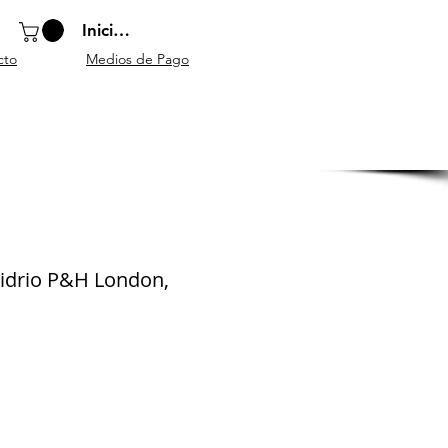
Iniciar sesión
cto
Medios de Pago
o
Instrumentos
Atriles y
Accesorios
escolares
mobiliario
generales
vidrio P&H London,