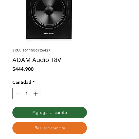
SKU: 1611586726427
ADAM Audio T8V
Precio
$444.900
Cantidad
*
Agregar al carrito
Realizar compra