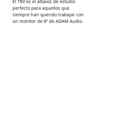
El T8V es el altavoz de estudio
perfecto para aquellos que
siempre han querido trabajar con
un monitor de 8” de ADAM Audio,
pero donde los presupuestos han
sido insuficientes. La garantía de 5
años brinda a los usuarios
seguridad adicional y la certeza de
haber comprado un producto de
calidad.
Características:
- Tweeter de cinta acelerado U-ART
de 1.9 ”con guía de ondas HPS
- Woofer de polipropileno de 8 "y
puerto bass-reflex trasero
- Potencia RMS: 90 W
- Respuesta de frecuencia: 33 Hz -
25 kHz
- Max. SPL por par a 1 m: ≥118 dB