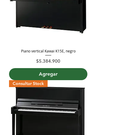
Piano vertical Kawai K15E, negro
Precio
$5.384.900
Agregar
Consultar Stock