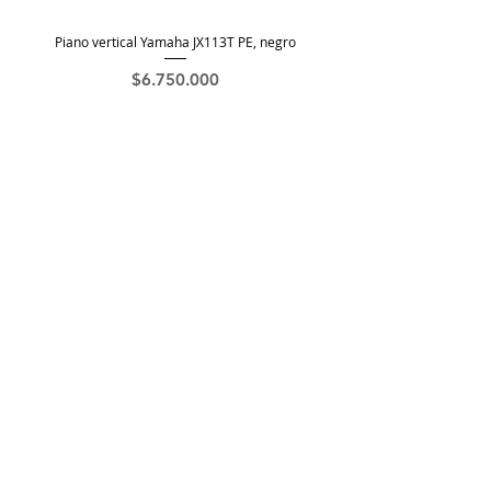
Piano vertical Yamaha JX113T PE, negro
Precio
$6.750.000
Agotado
Contáctenos si no ve lo que busca