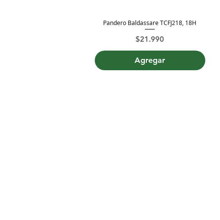
Pandero Baldassare TCFJ218, 18H
Vista rápida
Precio
$21.990
Agregar