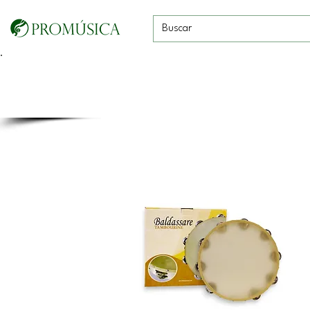
Guitarras, Bajos y
Cuerdas con
Vientos
Baterías
Ukeleles
arco