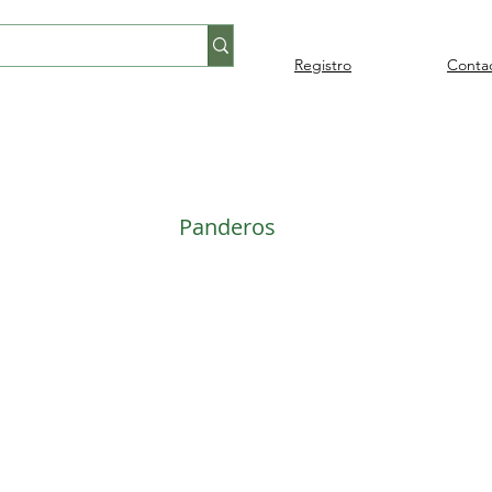
Registro
Conta
Percusión
Percusión
Pianos y
Audi
Folklore
latina
orquestal
teclados
Panderos