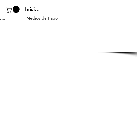
Iniciar sesión
cto
Medios de Pago
o
Instrumentos
Atriles y
Accesorios
escolares
mobiliario
generales