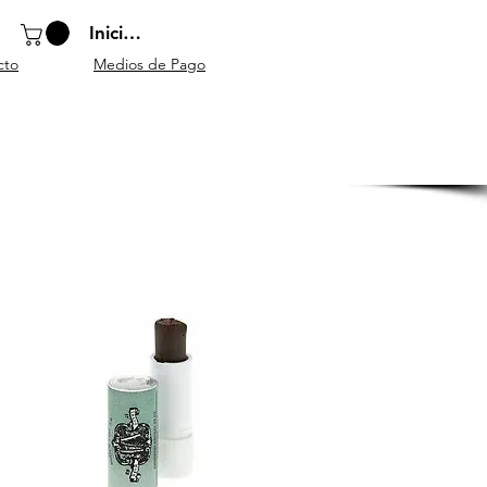
Iniciar sesión
cto
Medios de Pago
o
Instrumentos
Atriles y
Accesorios
escolares
mobiliario
generales