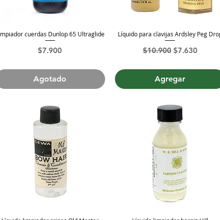
impiador cuerdas Dunlop 65 Ultraglide
Líquido para clavijas Ardsley Peg Dro
Vista rápida
Vista rápida
Precio
Precio
Precio de ofe
$7.900
$10.900
$7.630
Agotado
Agregar