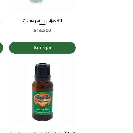
p
Crema para clavijas Hill
Vista rápida
rta
Precio
$16.500
Agregar