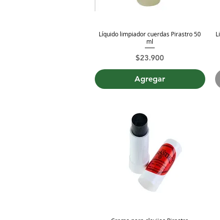
Líquido limpiador cuerdas Pirastro 50
L
Vista rápida
ml
Precio
$23.900
Agregar