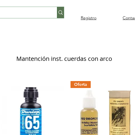
Registro
Conta
Percusión
Percusión
Pianos y
Audi
Folklore
latina
orquestal
teclados
Mantención inst. cuerdas con arco
Oferta