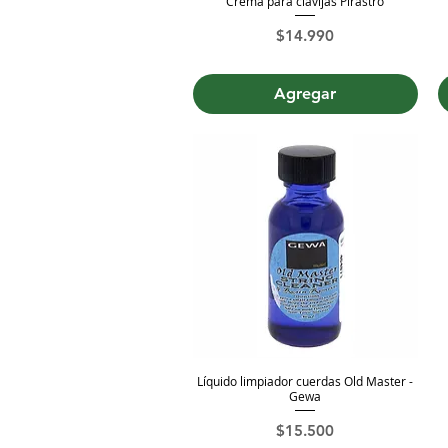
Crema para clavijas Pirastro
Vista rápida
Precio
$14.990
Agregar
Líquido limpiador cuerdas Old Master -
Vista rápida
Gewa
Precio
$15.500