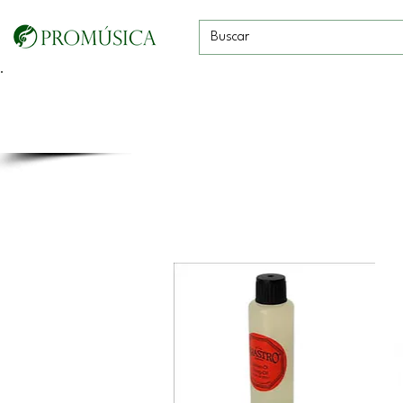
Guitarras, Bajos y
Cuerdas con
Vientos
Baterías
Ukeleles
arco