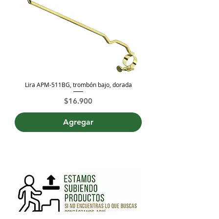
Lira APM-511BG, trombón bajo, dorada
Precio
$16.900
Agregar