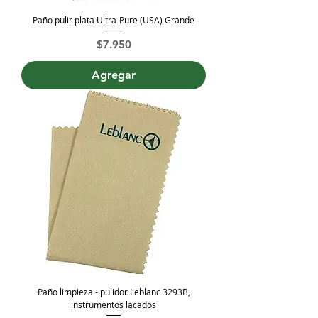
Paño pulir plata Ultra-Pure (USA) Grande
Precio
$7.950
Agregar
Paño limpieza - pulidor Leblanc 3293B,
instrumentos lacados