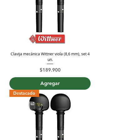
Clavija mecánica Wittner viola (8,6 mm), set 4
un.
Precio
$189.900
Agregar
Destacado