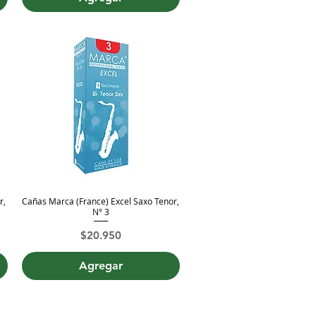
r,
Cañas Marca (France) Excel Saxo Tenor,
Vista rápida
N° 3
ta
Precio
$20.950
Agregar