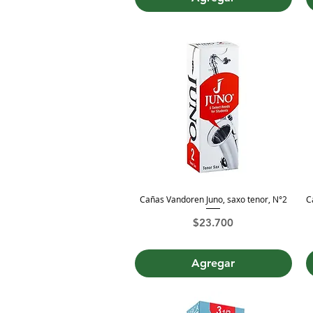
Cañas Vandoren Juno, saxo tenor, N°2
C
Vista rápida
Precio
$23.700
Agregar