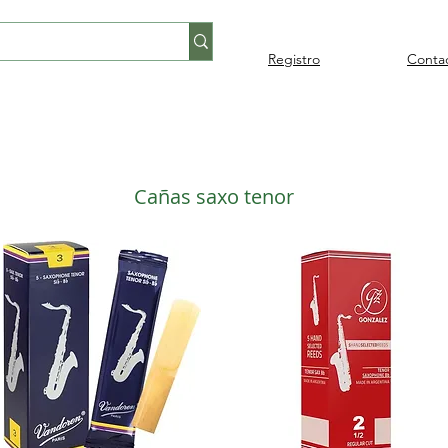
Registro
Conta
Percusión
Percusión
Pianos y
Audi
Folklore
latina
orquestal
teclados
Cañas saxo tenor