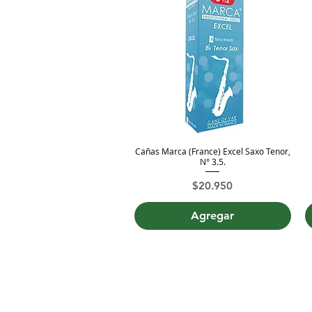
Cañas Marca (France) Excel Saxo Tenor,
Vista rápida
N° 3.5.
Precio
$20.950
Agregar