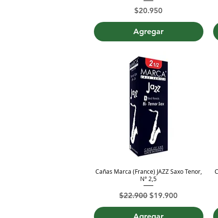
Precio
$20.950
Agregar
Cañas Marca (France) JAZZ Saxo Tenor,
C
Vista rápida
N° 2,5
Precio
Precio de oferta
$22.900
$19.900
Agregar