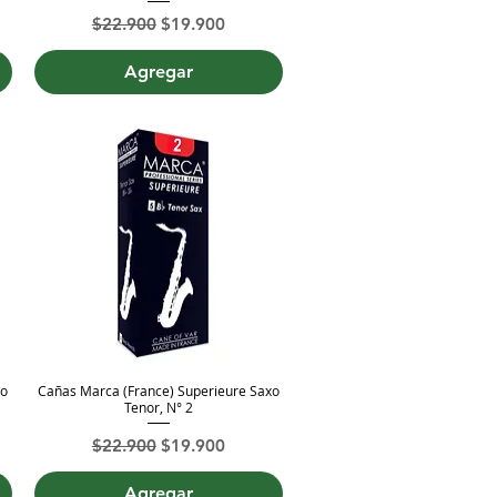
ta
Precio
Precio de oferta
$22.900
$19.900
Agregar
xo
Cañas Marca (France) Superieure Saxo
Vista rápida
Tenor, N° 2
ta
Precio
Precio de oferta
$22.900
$19.900
Agregar