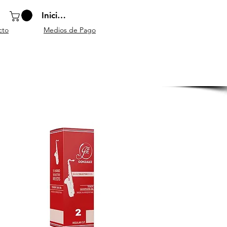
Iniciar sesión
cto
Medios de Pago
o
Instrumentos
Atriles y
Accesorios
escolares
mobiliario
generales