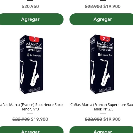
Precio
Precio
Precio de ofer
$20.950
$22.900
$19.900
Agregar
Agregar
añas Marca (France) Superieure Saxo
Cañas Marca (France) Superieure Sa
Vista rápida
Vista rápida
Tenor, N°3
Tenor, N° 2,5
Precio
Precio de oferta
Precio
Precio de ofer
$22.900
$19.900
$22.900
$19.900
Agregar
Agregar