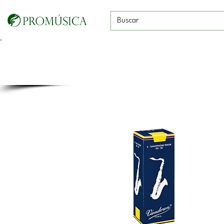
Guitarras, Bajos y
Cuerdas con
Vientos
Baterías
Ukeleles
arco