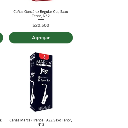
Cañas González Regular Cut, Saxo
Vista rápida
Tenor, N° 2
Precio
$22.500
Agregar
r,
Cañas Marca (France) JAZZ Saxo Tenor,
Vista rápida
N° 3