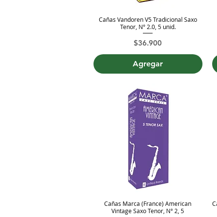
Cañas Vandoren V5 Tradicional Saxo
Vista rápida
Tenor, N° 2.0, 5 unid.
Precio
$36.900
Agregar
Cañas Marca (France) American
C
Vista rápida
Vintage Saxo Tenor, N° 2, 5