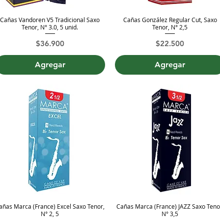
Cañas Vandoren V5 Tradicional Saxo
Cañas González Regular Cut, Saxo
Vista rápida
Vista rápida
Tenor, N° 3.0, 5 unid.
Tenor, N° 2,5
Precio
Precio
$36.900
$22.500
Agregar
Agregar
añas Marca (France) Excel Saxo Tenor,
Cañas Marca (France) JAZZ Saxo Teno
Vista rápida
Vista rápida
N° 2, 5
N° 3,5