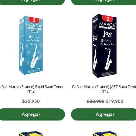
añas Marca (France) Excel Saxo Tenor,
Cañas Marca (France) JAZZ Saxo Teno
Vista rápida
Vista rápida
N° 2
N° 2
Precio
Precio
Precio de ofer
$20.950
$22.900
$19.900
Agregar
Agregar