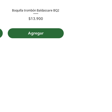
Boquilla trombón Baldassare BQ2
Vista rápida
Precio
$13.900
Agregar