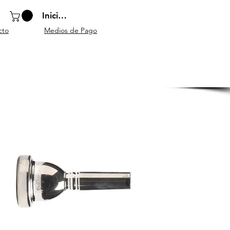
Iniciar sesión
cto
Medios de Pago
o
Instrumentos
Atriles y
Accesorios
escolares
mobiliario
generales