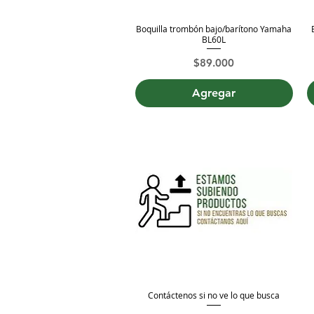
Boquilla trombón bajo/barítono Yamaha
Vista rápida
BL60L
Precio
$89.000
Agregar
Contáctenos si no ve lo que busca
Vista rápida