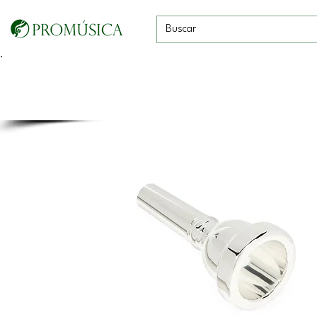
Guitarras, Bajos y
Cuerdas con
Vientos
Baterías
Ukeleles
arco