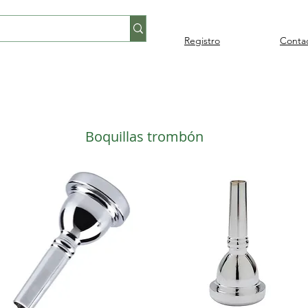
Registro
Conta
Percusión
Percusión
Pianos y
Audi
Folklore
latina
orquestal
teclados
Boquillas trombón