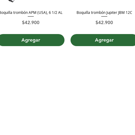
Boquilla trombón APM (USA), 6 1/2 AL
Boquilla trombón Jupiter JBM 12C
Vista rápida
Vista rápida
Precio
Precio
$42.900
$42.900
Agregar
Agregar