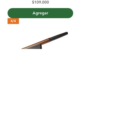
Precio
$109.000
Agregar
4/4
Arco Romanza contrabajo 4/4, alemán
Precio
$109.000
Agregar