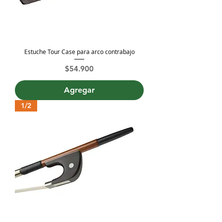
Estuche Tour Case para arco contrabajo
Precio
$54.900
Agregar
1/2