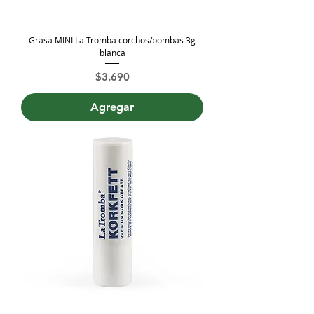
Grasa MINI La Tromba corchos/bombas 3g
blanca
Precio
$3.690
Agregar