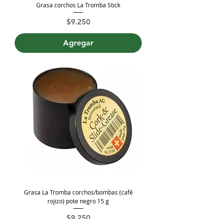
Grasa corchos La Tromba Stick
Precio
$9.250
Agregar
Grasa La Tromba corchos/bombas (café
rojizo) pote negro 15 g
Precio
$9.250