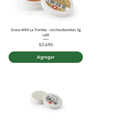
Grasa MINI La Tromba - corchos/bombas 3g
café
Precio
$3.690
Agregar