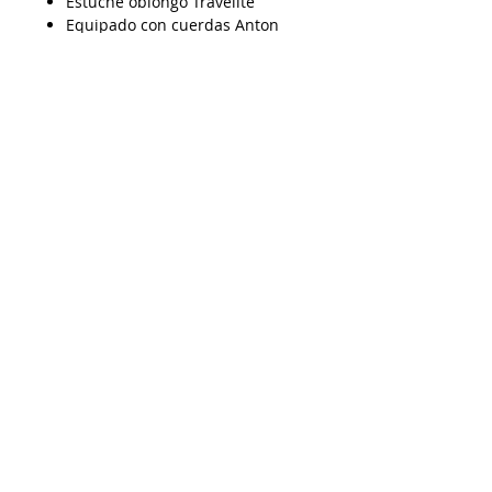
Estuche oblongo Travelite
Equipado con cuerdas Anton
Breton
Fondo y costados selectos de
arce macizo tallado y graduado
Fondo de 2 piezas.
AP15062026
Despacho a todo Chile
Retiro en tienda
Consulta por envío express
Contáctenos