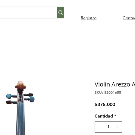
Registro
Conta
Percusión
Percusión
Pianos y
Audi
Folklore
latina
orquestal
teclados
Violín Arezzo 
SKU: 52001655
Precio
$375.000
Cantidad
*