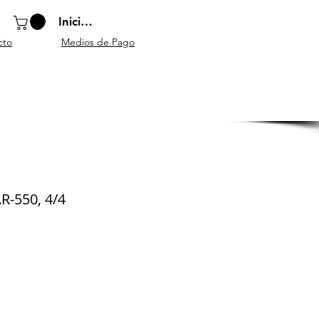
Iniciar sesión
cto
Medios de Pago
o
Instrumentos
Atriles y
Accesorios
escolares
mobiliario
generales
AR-550, 4/4