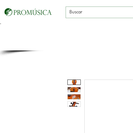
Guitarras, Bajos y
Cuerdas con
Vientos
Baterías
Ukeleles
arco