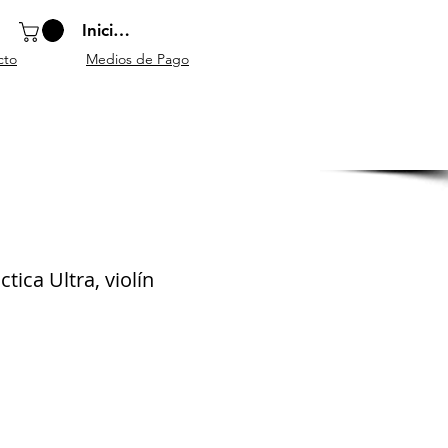
Iniciar sesión
cto
Medios de Pago
o
Instrumentos
Atriles y
Accesorios
escolares
mobiliario
generales
tica Ultra, violín