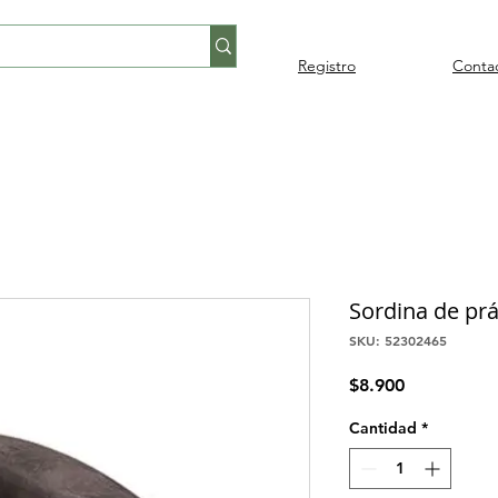
Registro
Conta
Percusión
Percusión
Pianos y
Audi
Folklore
latina
orquestal
teclados
Sordina de prác
SKU: 52302465
Precio
$8.900
Cantidad
*