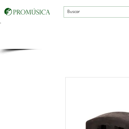
Guitarras, Bajos y
Cuerdas con
Vientos
Baterías
Ukeleles
arco