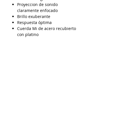
Proyeccion de sonido
claramente enfocado
Brillo exuberante
Respuesta óptima
Cuerda Mi de acero recubierto
con platino
AP10012026
Despacho a todo Chile
Retiro en tienda
Consulta por envío express
Contáctenos