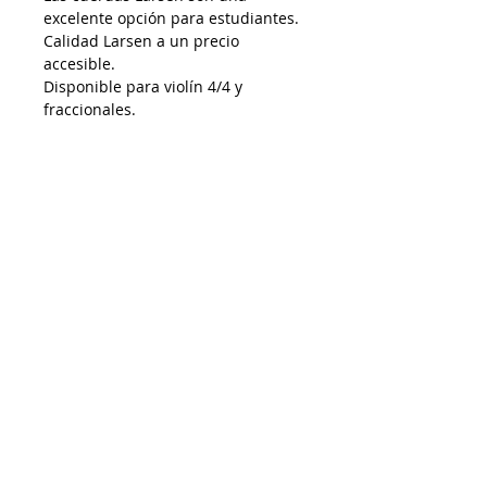
excelente opción para estudiantes.
Calidad Larsen a un precio
accesible.
Disponible para violín 4/4 y
fraccionales.
AP15022026
Despacho a todo Chile
Retiro en tienda
Consulta por envío express