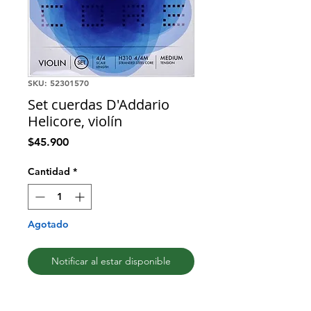
SKU: 52301570
Set cuerdas D'Addario
Helicore, violín
Precio
$45.900
Cantidad
*
Agotado
Notificar al estar disponible