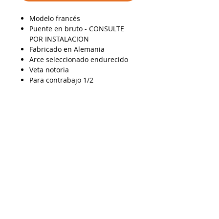
Modelo francés
Puente en bruto - CONSULTE
POR INSTALACION
Fabricado en Alemania
Arce seleccionado endurecido
Veta notoria
Para contrabajo 1/2
AP150224
Despacho a todo Chile
Retiro en tienda
Consulta por envío express