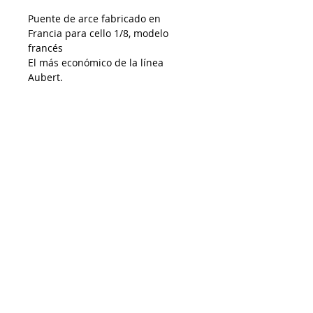
Puente de arce fabricado en
Francia para cello 1/8, modelo
francés
El más económico de la línea
Aubert.
Despacho a todo Chile
Retiro en tienda
Consulta por envío express
Contáctenos