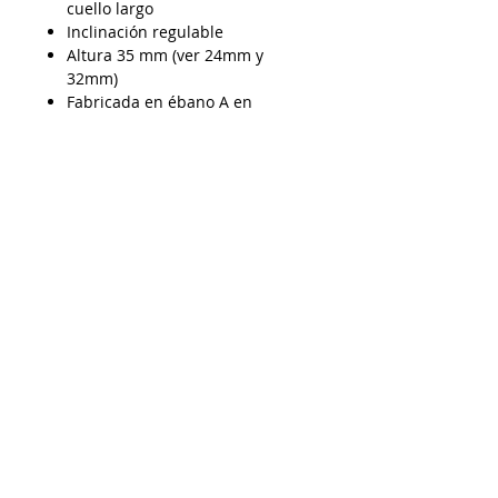
cuello largo
Inclinación regulable
Altura 35 mm (ver 24mm y
32mm)
Fabricada en ébano A en
Eslovenia
Despacho a todo Chile
Retiro en tienda
Consulta por envío express
Contáctenos